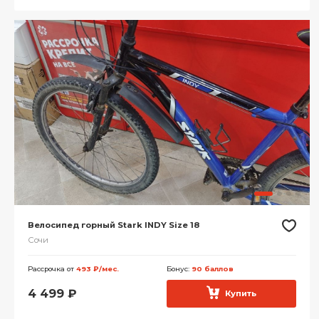
Велосипед горный Stark INDY Size 18
Сочи
Рассрочка от
493 ₽/мес.
Бонус:
90 баллов
4 499
₽
Купить