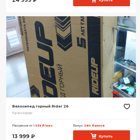
24 999
₽
Купить
Велосипед горный Rider 26
Краснодар
Рассрочка от
1 535 ₽/мес.
Бонус:
280 баллов
13 999
₽
Купить