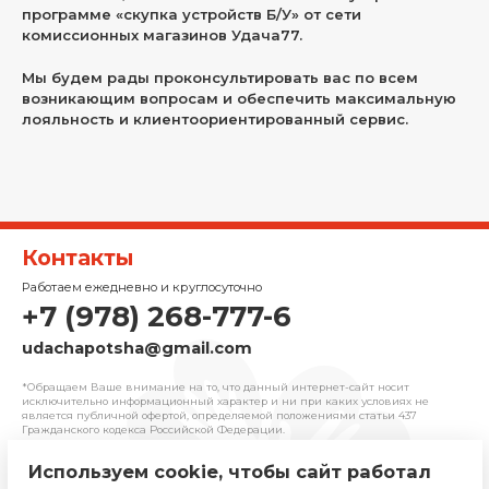
программе «скупка устройств Б/У» от сети
комиссионных магазинов Удача77.
Мы будем рады проконсультировать вас по всем
возникающим вопросам и обеспечить максимальную
лояльность и клиентоориентированный сервис.
Контакты
Работаем ежедневно и круглосуточно
+7 (978) 268-777-6
udachapotsha@gmail.com
*Обращаем Ваше внимание на то, что данный интернет-сайт носит
исключительно информационный характер и ни при каких условиях не
является публичной офертой, определяемой положениями cтатьи 437
Гражданского кодекса Российской Федерации.
Используем cookie, чтобы сайт работал
© 2025 «Удача» | Франчайзинговая сеть