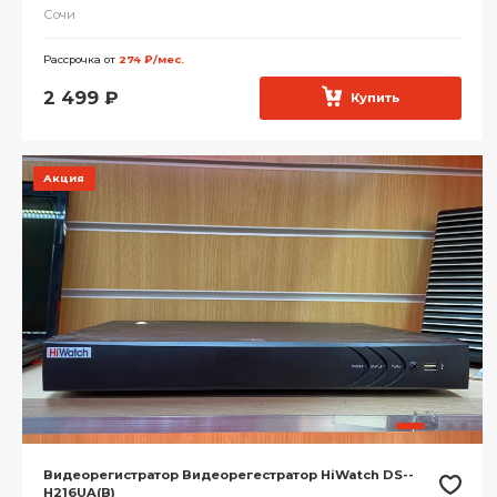
Сочи
Рассрочка от
274 ₽/мес.
2 499
₽
Купить
Акция
Видеорегистратор Видеорегестратор HiWatch DS--
H216UA(B)