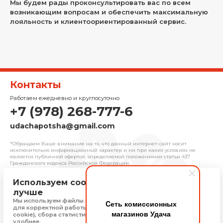
Мы будем рады проконсультировать вас по всем
возникающим вопросам и обеспечить максимальную
лояльность и клиентоориентированный сервис.
Контакты
Работаем ежедневно и круглосуточно
+7 (978) 268-777-6
udachapotsha@gmail.com
*Обращаем Ваше внимание на то, что данный интернет-сайт носит
исключительно информационный характер и ни при каких условиях не
является публичной офертой, определяемой положениями cтатьи 437
Гражданского кодекса Российской Федерации.
Используем cookie, чтобы сайт работал
© 2025 «Удача» | Франчайзинговая сеть
лучше
комиссионных магазинов
Мы используем файлы cookie, Яндекс Метрику и 1С-Битрикс
Cеть комиссионных
Политика конфиденциальности
для корректной работы сайта (технически необходимые
магазинов Удача
Присоединяйтесь
cookie), сбора статистики, чтобы сайт работал быстрее и
удобнее.