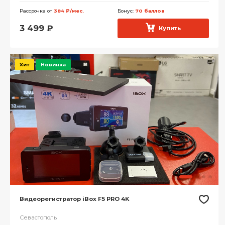
Рассрочка от
384 ₽/мес.
Бонус:
70 баллов
3 499
₽
Купить
Хит
Новинка
Видеорегистратор iBox F5 PRO 4K
Севастополь