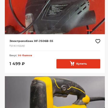
Электролобзик HF-JS06B-55
Краснодар
Бонус:
30 баллов
1 499
₽
Купить