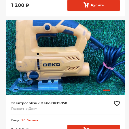
1 200
₽
Купить
Электролобзик Deko DKJS850
Ростов-на-Дону
Бонус:
30 баллов