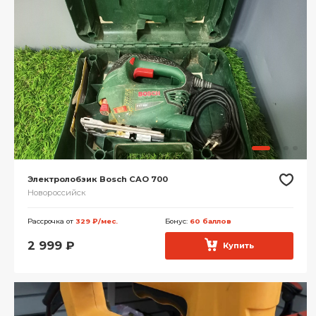
Электролобзик Bosch CAO 700
Новороссийск
Рассрочка от
329 ₽/мес.
Бонус:
60 баллов
2 999
₽
Купить