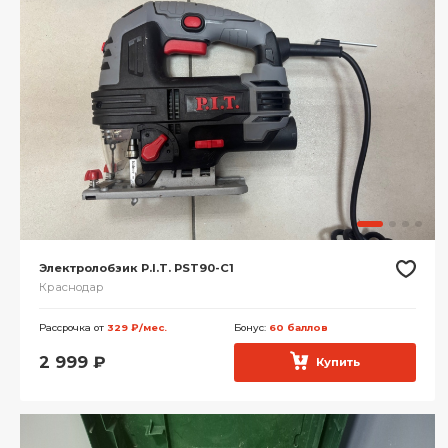
Электролобзик P.I.T. PST90-C1
Краснодар
Рассрочка от
329 ₽/мес.
Бонус:
60 баллов
2 999
₽
Купить