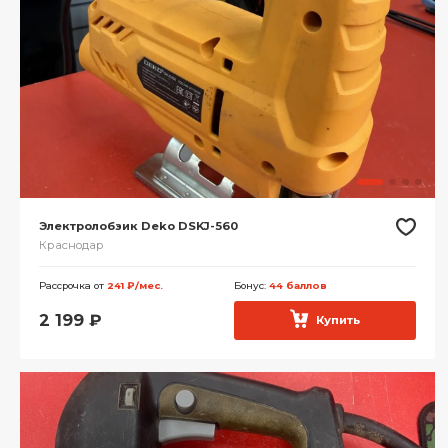
Электролобзик Deko DSKJ-560
Краснодар
Рассрочка от
241 ₽/мес.
Бонус:
44 баллов
2 199
₽
Купить