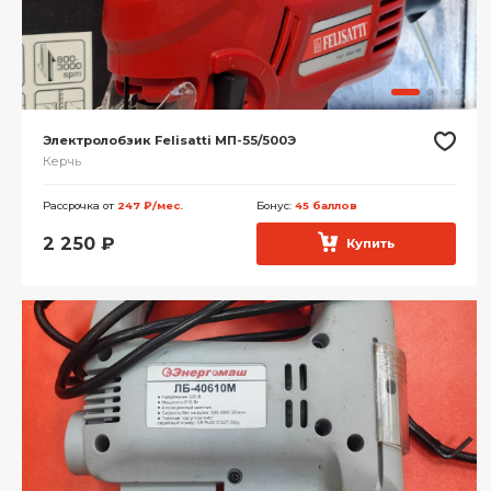
Электролобзик Felisatti МП-55/500Э
Керчь
Рассрочка от
247 ₽/мес.
Бонус:
45 баллов
2 250
₽
Купить