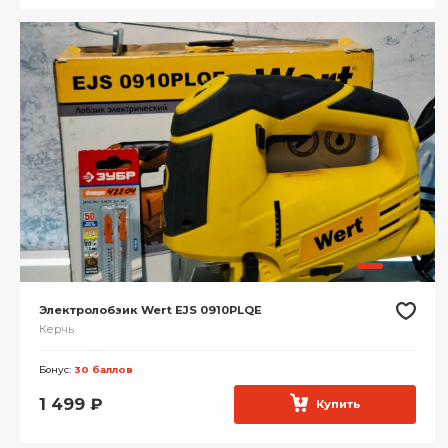
Электролобзик Wert EJS 0910PLQE
Керчь
Бонус:
30 баллов
1 499
₽
Купить