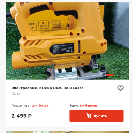
Электролобзик Deko DKJS 1000 Laser
Сочи
Рассрочка от
274 ₽/мес.
Бонус:
50 баллов
2 499
₽
Купить