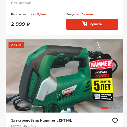
Бахчисарай
Рассрочка от
329 ₽/мес.
Бонус:
60 баллов
2 999
₽
Купить
Акция
Электролобзик Hummer LZK790L
Ростов-на-Дону