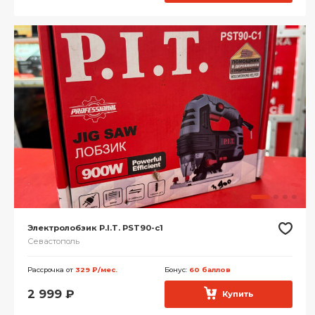
Электролобзик P.I.T. PST90-c1
Севастополь
Рассрочка от
329 ₽/мес.
Бонус:
60 баллов
2 999
₽
Купить