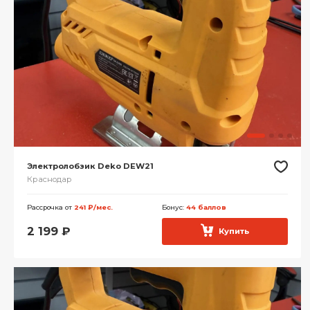
Электролобзик Deko DEW21
Краснодар
Рассрочка от
241 ₽/мес.
Бонус:
44 баллов
2 199
₽
Купить