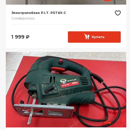
Электролобзик P.I.T. PST65-C
Симферополь
1 999
₽
Купить