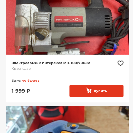
Электролобзик Интерскол МП-100/700ЭР
Краснодар
Бонус:
40 баллов
1 999
₽
Купить