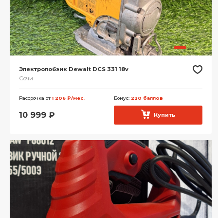
Электролобзик Dewalt DCS 331 18v
Сочи
Рассрочка от
1 206 ₽/мес.
Бонус:
220 баллов
10 999
₽
Купить