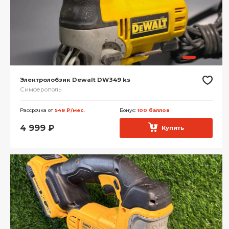
Электролобзик Dewalt DW349 ks
Симферополь
Рассрочка от
548 ₽/мес.
Бонус:
100 баллов
4 999
₽
Купить