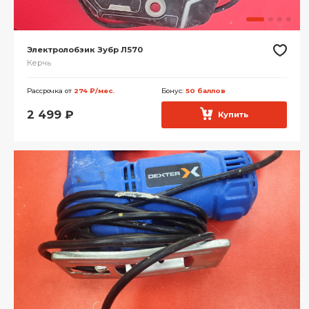
Электролобзик Зубр Л570
Керчь
Рассрочка от
274 ₽/мес.
Бонус:
50 баллов
2 499
₽
Купить