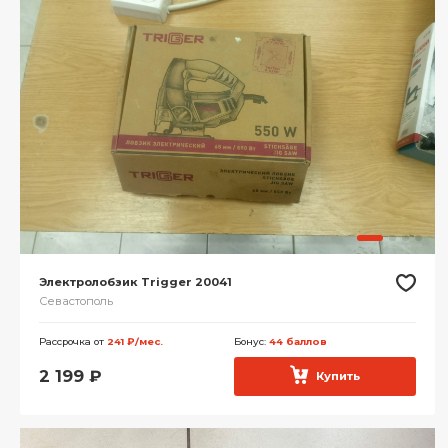
Электролобзик Trigger 20041
Севастополь
Рассрочка от
241 ₽/мес.
Бонус:
44 баллов
2 199
₽
Купить