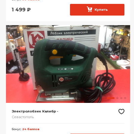
1 499
₽
Купить
Электролобзик Калибр -
Севастополь
Бонус:
24 баллов