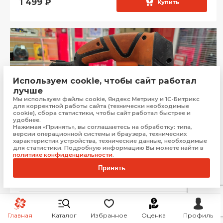
1 499
₽
Купить
Используем cookie, чтобы сайт работал
лучше
Мы используем файлы cookie, Яндекс Метрику и 1С-Битрикс
для корректной работы сайта (технически необходимые
cookie), сбора статистики, чтобы сайт работал быстрее и
удобнее.
Нажимая «Принять», вы соглашаетесь на обработку: типа,
версии операционной системы и браузера, технических
характеристик устройства, технические данные, необходимые
для статистики. Подробную информацию Вы можете найти в
политике конфиденциальности
.
Принять
Электролобзик Dnipro-M лпэ 850р
Севастополь
Рассрочка от
274 ₽/мес.
Бонус:
50 баллов
Главная
Каталог
Избранное
Оценка
Профиль
2 499
₽
Купить