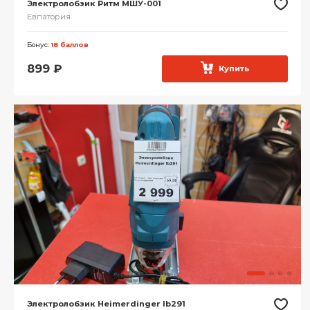
Электролобзик Ритм МШУ-001
Евпатория
Бонус:
18 баллов
899
₽
Купить
Электролобзик Heimerdinger lb291