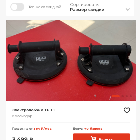
Сортировать:
Только со скидкой
Размер скидки
Электролобзик TEH 1
Краснодар
Рассрочка от
384 ₽/мес.
Бонус:
70 баллов
3 499
₽
Купить