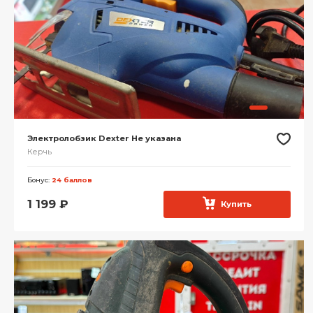
Электролобзик Dexter Не указана
Керчь
Бонус:
24 баллов
1 199
₽
Купить