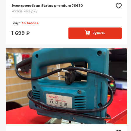
Электролобзик Status premium JS650
Ростов-на-Дону
Бонус:
34 баллов
1 699
₽
Купить