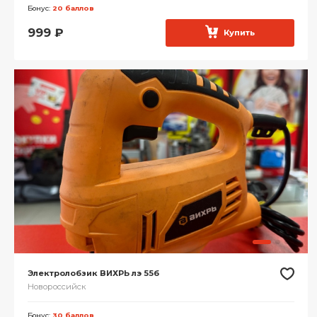
Бонус:
20 баллов
999
₽
Купить
Электролобзик ВИХРЬ лэ 55б
Новороссийск
Бонус:
30 баллов