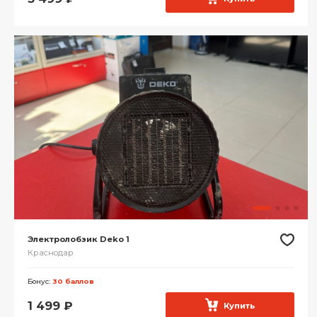
Электролобзик Deko 1
Краснодар
Бонус:
30 баллов
1 499
₽
Купить