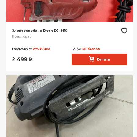
Электролобзик Dorn DJ-850
Краснодар
Рассрочка от
274 ₽/мес.
Бонус:
50 баллов
2 499
₽
Купить