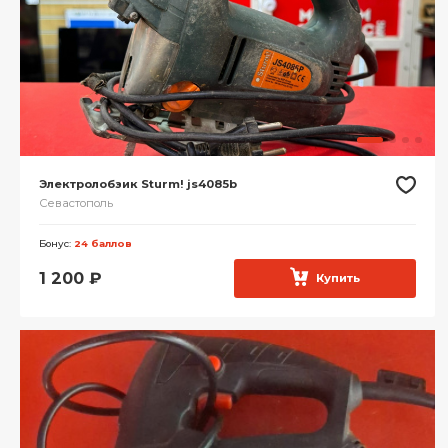
Электролобзик Sturm! js4085b
Севастополь
Бонус:
24 баллов
1 200
₽
Купить