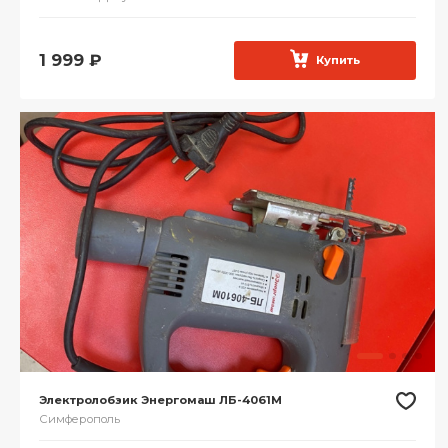
1 999
₽
Купить
Электролобзик Энергомаш ЛБ-4061М
Симферополь