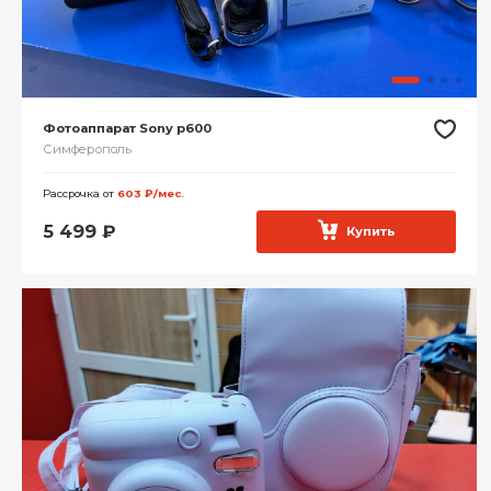
Фотоаппарат Sony p600
Симферополь
Рассрочка от
603 ₽/мес.
5 499
₽
Купить