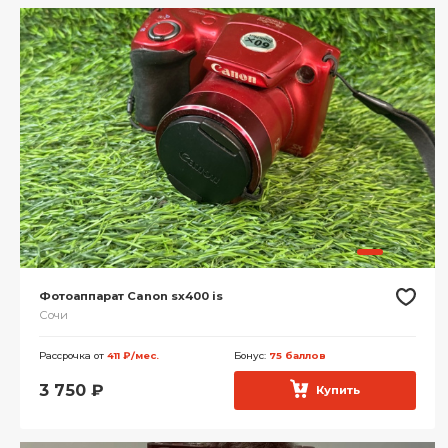
Фотоаппарат Canon sx400 is
Сочи
Рассрочка от
411 ₽/мес.
Бонус:
75 баллов
3 750
₽
Купить