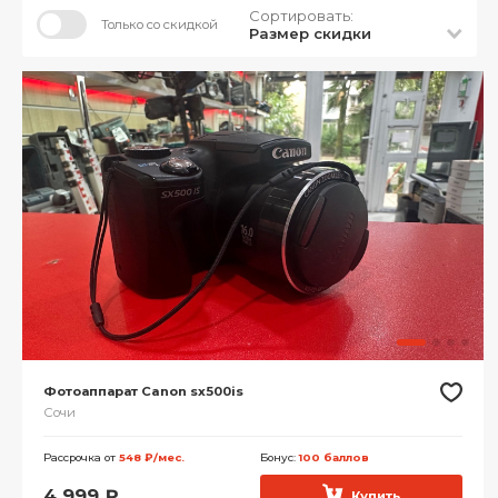
Сортировать:
Только со скидкой
Размер скидки
Фотоаппарат Canon sx500is
Сочи
Рассрочка от
548 ₽/мес.
Бонус:
100 баллов
4 999
₽
Купить