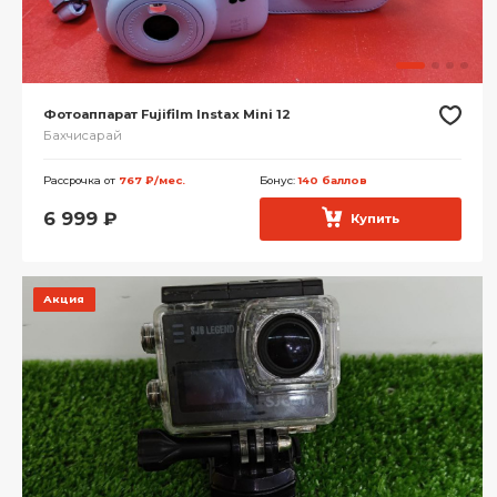
Фотоаппарат Fujifilm Instax Mini 12
Бахчисарай
Рассрочка от
767 ₽/мес.
Бонус:
140 баллов
6 999
₽
Купить
Акция