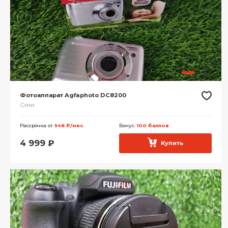
Фотоаппарат Agfaphoto DC8200
Сочи
Рассрочка от
548 ₽/мес.
Бонус:
100 баллов
4 999
₽
Купить