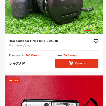
Фотоаппарат FINETOO HS 25EXR
Ростов-на-Дону
Рассрочка от
603 ₽/мес.
Бонус:
110 баллов
5 499
₽
Купить
Акция